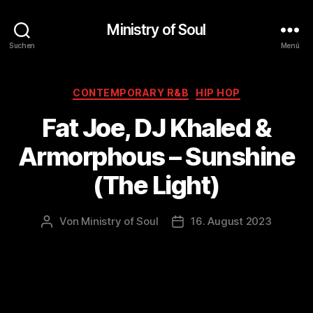
Ministry of Soul
Suchen
Menü
Kategorien
CONTEMPORARY R&B
HIP HOP
Fat Joe, DJ Khaled &
Armorphous – Sunshine
(The Light)
Von
Ministry of Soul
16. August 2023
Beitragsautor
Veröffentlichungsdatum