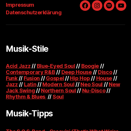
Impressum
Facebook
Instagram
Spotify
You
Datenschutzerklärung
Musik-Stile
Acid Jazz
//
Blue-Eyed Soul
//
Boogie
//
Contemporary R&B
//
Deep House
//
Disco
//
Funk
//
Fusion
//
Gospel
//
Hip Hop
//
House
//
Jazz
//
Latin
//
Modern Soul
//
Neo Soul
//
New
Jack Swing
//
Northern Soul
//
Nu-Disco
//
Rhythm & Blues
//
Soul
Musik-Tipps