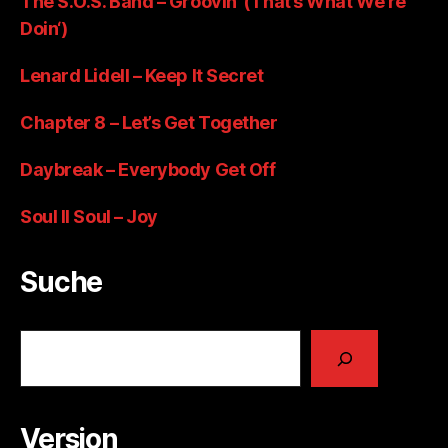
The S.O.S. Band – Groovin‘ (That’s What We’re
Doin‘)
Lenard Lidell – Keep It Secret
Chapter 8 – Let’s Get Together
Daybreak – Everybody Get Off
Soul II Soul – Joy
Suche
Suchen
Version